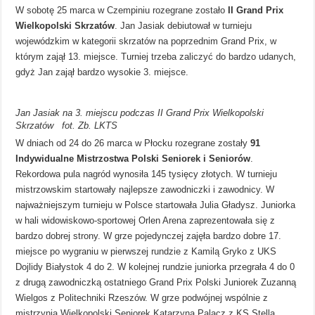
W sobotę 25 marca w Czempiniu rozegrane zostało
II Grand Prix
Wielkopolski Skrzatów
. Jan Jasiak debiutował w turnieju
wojewódzkim w kategorii skrzatów na poprzednim Grand Prix, w
którym zajął 13. miejsce. Turniej trzeba zaliczyć do bardzo udanych,
gdyż Jan zajął bardzo wysokie 3. miejsce.
Jan Jasiak na 3. miejscu podczas II Grand Prix Wielkopolski
Skrzatów fot. Zb. LKTS
W dniach od 24 do 26 marca w Płocku rozegrane zostały
91
Indywidualne Mistrzostwa Polski Seniorek i Seniorów
.
Rekordowa pula nagród wynosiła 145 tysięcy złotych. W turnieju
mistrzowskim startowały najlepsze zawodniczki i zawodnicy. W
najważniejszym turnieju w Polsce startowała Julia Gładysz. Juniorka
w hali widowiskowo-sportowej Orlen Arena zaprezentowała się z
bardzo dobrej strony. W grze pojedynczej zajęła bardzo dobre 17.
miejsce po wygraniu w pierwszej rundzie z Kamilą Gryko z UKS
Dojlidy Białystok 4 do 2. W kolejnej rundzie juniorka przegrała 4 do 0
z drugą zawodniczką ostatniego Grand Prix Polski Juniorek Zuzanną
Wielgos z Politechniki Rzeszów. W grze podwójnej wspólnie z
mistrzynią Wielkopolski Seniorek Katarzyną Palacz z KS Stella