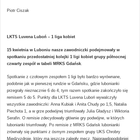
Piotr Ciszak
LKTS Luvena Luboń – 1 liga kobiet
15 kwietnia w Luboniu nasze zawodniczki podejmowały w
spotkaniu przedostatniej kolejki 1 ligi kobiet grupy północnej
czwarty zespół w tabeli MRKS Gdańsk
.
Spotkanie z czołowym zespołem 1 ligi było bardzo wyrównane,
podobnie jak w pierwszej rundzie w Gdańsku, gdzie lubonianki
przegrały nieznacznie 6 do 4, tym razem spotkanie zakończyło się
remisem 5 do 5. Punkty dla LKTS Luvena Luboń wywalczyły
wszystkie zawodniczki: Anna Kubiak i Anita Chudy po 1,5, Natalia
Piechota 1, a w grze podwójnej triumfowały Julia Gładysz i Wiktoria
Serafin. O remisie zdecydowały głównie gry podwójne, w których
lubonianki triumfowały. Po remisie z MRKS Gdańsk lubonianki
zrównały się punktami z ósmym zespołem grupy UKS Chrobry
Międzyzdroje, który ma jeszcze zaległy mecz. Najprawdopodobniej