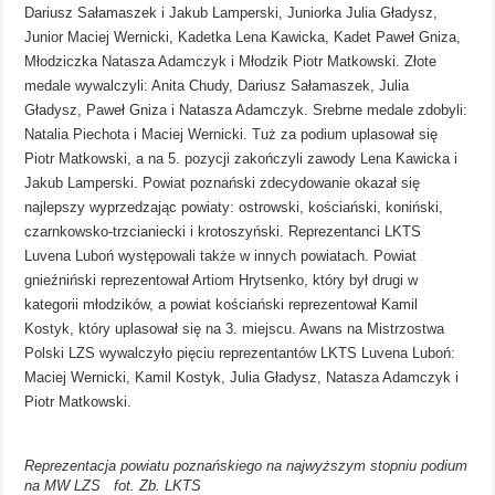
Dariusz Sałamaszek i Jakub Lamperski, Juniorka Julia Gładysz,
Junior Maciej Wernicki, Kadetka Lena Kawicka, Kadet Paweł Gniza,
Młodziczka Natasza Adamczyk i Młodzik Piotr Matkowski. Złote
medale wywalczyli: Anita Chudy, Dariusz Sałamaszek, Julia
Gładysz, Paweł Gniza i Natasza Adamczyk. Srebrne medale zdobyli:
Natalia Piechota i Maciej Wernicki. Tuż za podium uplasował się
Piotr Matkowski, a na 5. pozycji zakończyli zawody Lena Kawicka i
Jakub Lamperski. Powiat poznański zdecydowanie okazał się
najlepszy wyprzedzając powiaty: ostrowski, kościański, koniński,
czarnkowsko-trzcianiecki i krotoszyński. Reprezentanci LKTS
Luvena Luboń występowali także w innych powiatach. Powiat
gnieźniński reprezentował Artiom Hrytsenko, który był drugi w
kategorii młodzików, a powiat kościański reprezentował Kamil
Kostyk, który uplasował się na 3. miejscu. Awans na Mistrzostwa
Polski LZS wywalczyło pięciu reprezentantów LKTS Luvena Luboń:
Maciej Wernicki, Kamil Kostyk, Julia Gładysz, Natasza Adamczyk i
Piotr Matkowski.
Reprezentacja powiatu poznańskiego na najwyższym stopniu podium
na MW LZS fot. Zb. LKTS