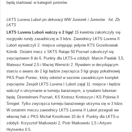
będą startować w kategorii juniorów.
LKTS Luvena Luboń po dekoracji MW Juniorek i Juniorów fot. Zb.
LKTS
LKTS Luvena Luboń walczy o 2 ligę!
15 kwietnia zakończyły się
rozgrywki rundy zasadniczej w 3 lidze. Zawodnicy LKTS Luvena II
Luboń wywalczyli 2. miejsce ustępując jedynie KTS Grześkowiak
Kórnik. Ostatni mecz z SKTS Rataje 50 Poznań zakończył się
zwycięstwem 8 do 6. Punkty dla LKTS-u zdobyli: Marcin Pawlak 3,5,
Mateusz Kowal 2,5 i Maciej Wernicki 2. Rywalem w decydującym
starciu o awans do 2 ligi będzie zwycięzca 3 ligi grupy południowej
PKS Piast Poniec, który odniósł w sezonie zasadniczym komplet
zwycięstw. Zespół LKTS Luvena I Luboń zajął 11. miejsce i będzie
walczył o utrzymanie w turnieju barażowym, a rywalami lubonian
będą: Dżentelmeni Poznań, KS Krotosz Krotoszyn i KS Polonia II
Śmigiel. Tylko zwycięzca turnieju barażowego utrzyma się w 3 lidze.
W ostatnim meczu zawodnicy LKTS Luvena II Luboń przegrali we
własnej hali z PKS Michał Krostkowo 10 do 4. Punkty dla LKTS-u
zdobyli: Krzysztof Matkowski 2, Piotr Matkowski 1,5 i Artyom
Hrytsenko 0.5.