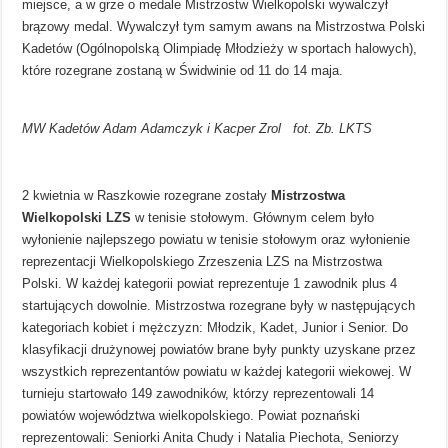
miejsce, a w grze o medale Mistrzostw Wielkopolski wywalczył
brązowy medal. Wywalczył tym samym awans na Mistrzostwa Polski
Kadetów (Ogólnopolską Olimpiadę Młodzieży w sportach halowych),
które rozegrane zostaną w Świdwinie od 11 do 14 maja.
MW Kadetów Adam Adamczyk i Kacper Zrol fot. Zb. LKTS
2 kwietnia w Raszkowie rozegrane zostały
Mistrzostwa
Wielkopolski LZS
w tenisie stołowym. Głównym celem było
wyłonienie najlepszego powiatu w tenisie stołowym oraz wyłonienie
reprezentacji Wielkopolskiego Zrzeszenia LZS na Mistrzostwa
Polski. W każdej kategorii powiat reprezentuje 1 zawodnik plus 4
startujących dowolnie. Mistrzostwa rozegrane były w następujących
kategoriach kobiet i mężczyzn: Młodzik, Kadet, Junior i Senior. Do
klasyfikacji drużynowej powiatów brane były punkty uzyskane przez
wszystkich reprezentantów powiatu w każdej kategorii wiekowej. W
turnieju startowało 149 zawodników, którzy reprezentowali 14
powiatów województwa wielkopolskiego. Powiat poznański
reprezentowali: Seniorki Anita Chudy i Natalia Piechota, Seniorzy