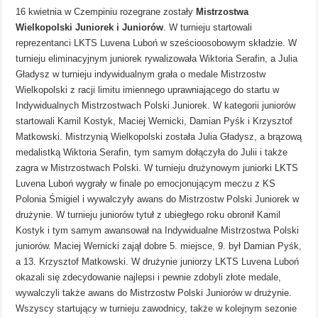
16 kwietnia w Czempiniu rozegrane zostały
Mistrzostwa
Wielkopolski Juniorek i Juniorów
. W turnieju startowali
reprezentanci LKTS Luvena Luboń w sześcioosobowym składzie. W
turnieju eliminacyjnym juniorek rywalizowała Wiktoria Serafin, a Julia
Gładysz w turnieju indywidualnym grała o medale Mistrzostw
Wielkopolski z racji limitu imiennego uprawniającego do startu w
Indywidualnych Mistrzostwach Polski Juniorek. W kategorii juniorów
startowali Kamil Kostyk, Maciej Wernicki, Damian Pyśk i Krzysztof
Matkowski. Mistrzynią Wielkopolski została Julia Gładysz, a brązową
medalistką Wiktoria Serafin, tym samym dołączyła do Julii i także
zagra w Mistrzostwach Polski. W turnieju drużynowym juniorki LKTS
Luvena Luboń wygrały w finale po emocjonującym meczu z KS
Polonia Śmigiel i wywalczyły awans do Mistrzostw Polski Juniorek w
drużynie. W turnieju juniorów tytuł z ubiegłego roku obronił Kamil
Kostyk i tym samym awansował na Indywidualne Mistrzostwa Polski
juniorów. Maciej Wernicki zajął dobre 5. miejsce, 9. był Damian Pyśk,
a 13. Krzysztof Matkowski. W drużynie juniorzy LKTS Luvena Luboń
okazali się zdecydowanie najlepsi i pewnie zdobyli złote medale,
wywalczyli także awans do Mistrzostw Polski Juniorów w drużynie.
Wszyscy startujący w turnieju zawodnicy, także w kolejnym sezonie