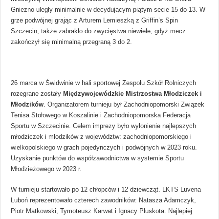
Gniezno uległy minimalnie w decydującym piątym secie 15 do 13. W
grze podwójnej grając z Arturem Lemieszką z Griffin’s Spin
Szczecin, także zabrakło do zwycięstwa niewiele, gdyż mecz
zakończył się minimalną przegraną 3 do 2.
26 marca w Świdwinie w hali sportowej Zespołu Szkół Rolniczych
rozegrane zostały
Międzywojewódzkie Mistrzostwa Młodziczek i
Młodzików
. Organizatorem turnieju był Zachodniopomorski Związek
Tenisa Stołowego w Koszalinie i Zachodniopomorska Federacja
Sportu w Szczecinie. Celem imprezy było wyłonienie najlepszych
młodziczek i młodzików z województw: zachodniopomorskiego i
wielkopolskiego w grach pojedynczych i podwójnych w 2023 roku.
Uzyskanie punktów do współzawodnictwa w systemie Sportu
Młodzieżowego w 2023 r.
W turnieju startowało po 12 chłopców i 12 dziewcząt. LKTS Luvena
Luboń reprezentowało czterech zawodników: Natasza Adamczyk,
Piotr Matkowski, Tymoteusz Karwat i Ignacy Pluskota. Najlepiej