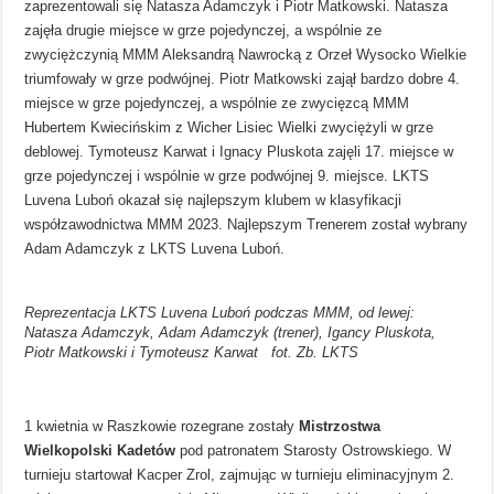
zaprezentowali się Natasza Adamczyk i Piotr Matkowski. Natasza
zajęła drugie miejsce w grze pojedynczej, a wspólnie ze
zwyciężczynią MMM Aleksandrą Nawrocką z Orzeł Wysocko Wielkie
triumfowały w grze podwójnej. Piotr Matkowski zajął bardzo dobre 4.
miejsce w grze pojedynczej, a wspólnie ze zwycięzcą MMM
Hubertem Kwiecińskim z Wicher Lisiec Wielki zwyciężyli w grze
deblowej. Tymoteusz Karwat i Ignacy Pluskota zajęli 17. miejsce w
grze pojedynczej i wspólnie w grze podwójnej 9. miejsce. LKTS
Luvena Luboń okazał się najlepszym klubem w klasyfikacji
współzawodnictwa MMM 2023. Najlepszym Trenerem został wybrany
Adam Adamczyk z LKTS Luvena Luboń.
Reprezentacja LKTS Luvena Luboń podczas MMM, od lewej:
Natasza Adamczyk, Adam Adamczyk (trener), Igancy Pluskota,
Piotr Matkowski i Tymoteusz Karwat fot. Zb. LKTS
1 kwietnia w Raszkowie rozegrane zostały
Mistrzostwa
Wielkopolski Kadetów
pod patronatem Starosty Ostrowskiego. W
turnieju startował Kacper Zrol, zajmując w turnieju eliminacyjnym 2.