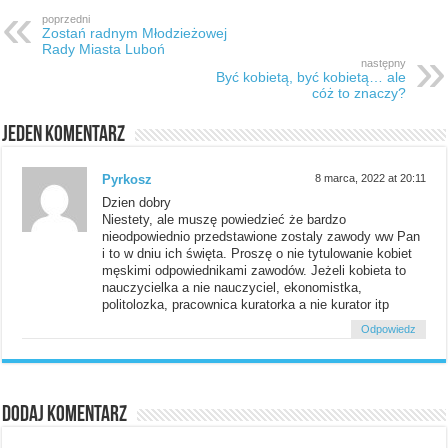
poprzedni
Zostań radnym Młodzieżowej
Rady Miasta Luboń
następny
Być kobietą, być kobietą… ale
cóż to znaczy?
Jeden komentarz
Pyrkosz
8 marca, 2022 at 20:11
Dzien dobry
Niestety, ale muszę powiedzieć że bardzo
nieodpowiednio przedstawione zostaly zawody ww Pan
i to w dniu ich święta. Proszę o nie tytulowanie kobiet
męskimi odpowiednikami zawodów. Jeżeli kobieta to
nauczycielka a nie nauczyciel, ekonomistka,
politolozka, pracownica kuratorka a nie kurator itp
Odpowiedz
Dodaj komentarz