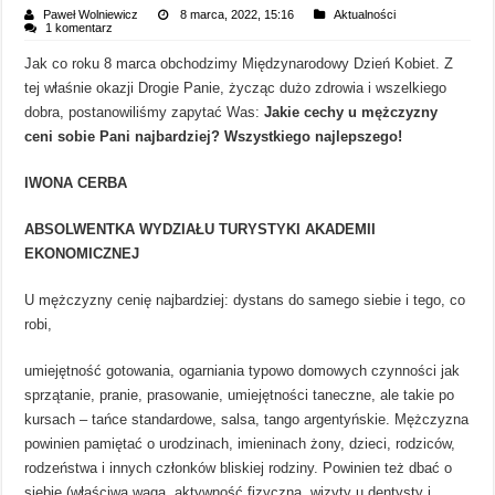
Paweł Wolniewicz
8 marca, 2022, 15:16
Aktualności
1 komentarz
Jak co roku 8 marca obchodzimy Międzynarodowy Dzień Kobiet. Z
tej właśnie okazji Drogie Panie, życząc dużo zdrowia i wszelkiego
dobra, postanowiliśmy zapytać Was:
Jakie cechy u mężczyzny
ceni sobie Pani najbardziej? Wszystkiego najlepszego!
IWONA CERBA
ABSOLWENTKA WYDZIAŁU TURYSTYKI AKADEMII
EKONOMICZNEJ
U mężczyzny cenię najbardziej: dystans do samego siebie i tego, co
robi,
umiejętność gotowania, ogarniania typowo domowych czynności jak
sprzątanie, pranie, prasowanie, umiejętności taneczne, ale takie po
kursach – tańce standardowe, salsa, tango argentyńskie. Mężczyzna
powinien pamiętać o urodzinach, imieninach żony, dzieci, rodziców,
rodzeństwa i innych członków bliskiej rodziny. Powinien też dbać o
siebie (właściwa waga, aktywność fizyczna, wizyty u dentysty i