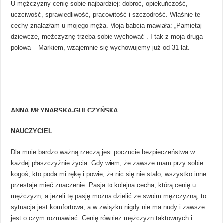
U mężczyzny cenię sobie najbardziej: dobroć, opiekuńczość,
uczciwość, sprawiedliwość, pracowitość i szczodrość. Właśnie te
cechy znalazłam u mojego męża. Moja babcia mawiała: „Pamiętaj
dziewczę, mężczyznę trzeba sobie wychować”. I tak z moją drugą
połową – Markiem, wzajemnie się wychowujemy już od 31 lat.
ANNA MŁYNARSKA-GULCZYŃSKA
NAUCZYCIEL
Dla mnie bardzo ważną rzeczą jest poczucie bezpieczeństwa w
każdej płaszczyźnie życia. Gdy wiem, że zawsze mam przy sobie
kogoś, kto poda mi rękę i powie, że nic się nie stało, wszystko inne
przestaje mieć znaczenie. Pasja to kolejna cecha, którą cenię u
mężczyzn, a jeżeli tę pasję można dzielić ze swoim mężczyzną, to
sytuacja jest komfortowa, a w związku nigdy nie ma nudy i zawsze
jest o czym rozmawiać. Cenię również mężczyzn taktownych i