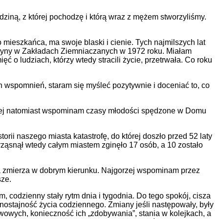
ziną, z której pochodzę i którą wraz z mężem stworzyliśmy.
mieszkańca, ma swoje blaski i cienie. Tych najmilszych lat
stryny w Zakładach Ziemniaczanych w 1972 roku. Miałam
o ludziach, którzy wtedy stracili życie, przetrwała. Co roku
 wspomnień, staram się myśleć pozytywnie i doceniać to, co
milej natomiast wspominam czasy młodości spędzone w Domu
rii naszego miasta katastrofę, do której doszło przed 52 laty
ząsnął wtedy całym miastem zginęło 17 osób, a 10 zostało
 zmierza w dobrym kierunku. Najgorzej wspominam przez
sze.
codzienny stały rytm dnia i tygodnia. Do tego spokój, cisza
nostajność życia codziennego. Zmiany jeśli następowały, były
owych, konieczność ich „zdobywania”, stania w kolejkach, a