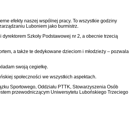
ierne efekty naszej wspólnej pracy. To wszystkie godziny
w zarządzaniu Luboniem jako burmistrz.
i dyrektorem Szkoły Podstawowej nr 2, a obecnie trzecią
ortem, a także te dedykowane dzieciom i młodzieży – pozwala
kładam swoją cegiełkę.
ońskiej społeczności we wszystkich aspektach.
iązku Sportowego, Oddziału PTTK, Stowarzyszenia Osób
 jestem przewodniczącym Uniwersytetu Lubońskiego Trzeciego