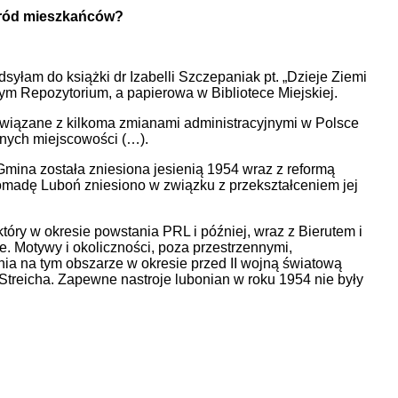
wśród mieszkańców?
syłam do książki dr Izabelli Szczepaniak pt. „Dzieje Ziemi
zym Repozytorium, a papierowa w Bibliotece Miejskiej.
związane z kilkoma zmianami administracyjnymi w Polsce
nnych miejscowości (…).
Gmina została zniesiona jesienią 1954 wraz z reformą
omadę Luboń zniesiono w związku z przekształceniem jej
óry w okresie powstania PRL i później, wraz z Bierutem i
 Motywy i okoliczności, poza przestrzennymi,
nia na tym obszarze w okresie przed II wojną światową
 Streicha. Zapewne nastroje lubonian w roku 1954 nie były