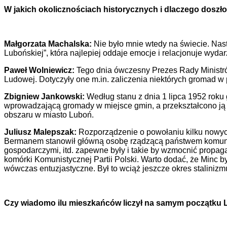
W jakich okolicznościach historycznych i dlaczego doszł
Małgorzata Machalska:
Nie było mnie wtedy na świecie. Nastr
Lubońskiej”, która najlepiej oddaje emocje i relacjonuje wyda
Paweł Wolniewicz:
Tego dnia ówczesny Prezes Rady Ministró
Ludowej. Dotyczyły one m.in. zaliczenia niektórych gromad w
Zbigniew Jankowski:
Według stanu z dnia 1 lipca 1952 roku 
wprowadzającą gromady w miejsce gmin, a przekształcono ją 
obszaru w miasto Luboń.
Juliusz Malepszak:
Rozporządzenie o powołaniu kilku nowych 
Bermanem stanowił główną osobę rządzącą państwem komunist
gospodarczymi, itd. zapewne były i takie by wzmocnić propag
komórki Komunistycznej Partii Polski. Warto dodać, że Minc by
wówczas entuzjastyczne. Był to wciąż jeszcze okres stalinizm
Czy wiadomo ilu mieszkańców liczył na samym początku L