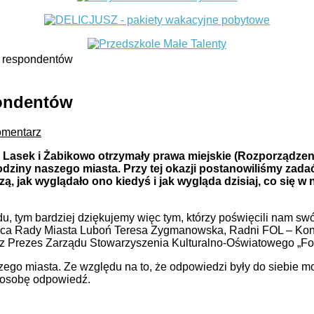
h respondentów
pondentów
omentarz
, Lasek i Żabikowo otrzymały prawa miejskie (Rozporządzen
dziny naszego miasta. Przy tej okazji postanowiliśmy zad
ą, jak wyglądało ono kiedyś i jak wygląda dzisiaj, co się w 
du, tym bardziej dziękujemy więc tym, którzy poświęcili nam s
ąca Rady Miasta Luboń Teresa Zygmanowska, Radni FOL – Kon
 Prezes Zarządu Stowarzyszenia Kulturalno-Oświatowego „For
szego miasta. Ze względu na to, że odpowiedzi były do siebie 
ą osobę odpowiedź.