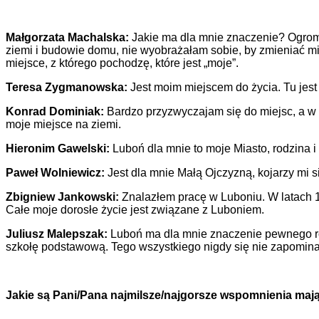
Małgorzata Machalska:
Jakie ma dla mnie znaczenie? Ogrom
ziemi i budowie domu, nie wyobrażałam sobie, by zmieniać m
miejsce, z którego pochodzę, które jest „moje”.
Teresa Zygmanowska:
Jest moim miejscem do życia. Tu jest m
Konrad Dominiak:
Bardzo przyzwyczajam się do miejsc, a w s
moje miejsce na ziemi.
Hieronim Gawelski:
Luboń dla mnie to moje Miasto, rodzina i 
Paweł Wolniewicz:
Jest dla mnie Małą Ojczyzną, kojarzy mi 
Zbigniew Jankowski:
Znalazłem pracę w Luboniu. W latach 
Całe moje dorosłe życie jest związane z Luboniem.
Juliusz Malepszak:
Luboń ma dla mnie znaczenie pewnego rod
szkołę podstawową. Tego wszystkiego nigdy się nie zapomina
Jakie są Pani/Pana najmilsze/najgorsze wspomnienia maj