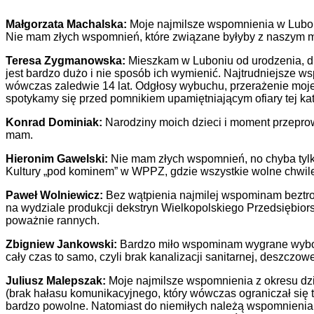
Małgorzata Machalska:
Moje najmilsze wspomnienia w Luboniu
Nie mam złych wspomnień, które związane byłyby z naszym 
Teresa Zygmanowska:
Mieszkam w Luboniu od urodzenia, dla
jest bardzo dużo i nie sposób ich wymienić. Najtrudniejsze
wówczas zaledwie 14 lat. Odgłosy wybuchu, przerażenie moje, 
spotykamy się przed pomnikiem upamiętniającym ofiary tej kata
Konrad Dominiak:
Narodziny moich dzieci i moment przeprow
mam.
Hieronim Gawelski:
Nie mam złych wspomnień, no chyba tylk
Kultury „pod kominem” w WPPZ, gdzie wszystkie wolne chwil
Paweł Wolniewicz:
Bez wątpienia najmilej wspominam beztrosk
na wydziale produkcji dekstryn Wielkopolskiego Przedsiębio
poważnie rannych.
Zbigniew Jankowski:
Bardzo miło wspominam wygrane wybory
cały czas to samo, czyli brak kanalizacji sanitarnej, deszczowe
Juliusz Malepszak:
Moje najmilsze wspomnienia z okresu dzie
(brak hałasu komunikacyjnego, który wówczas ograniczał się t
bardzo powolne. Natomiast do niemiłych należą wspomnienia 