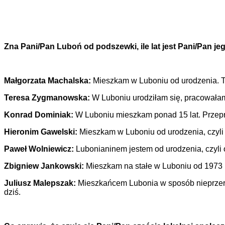
Zna Pani/Pan Luboń od podszewki, ile lat jest Pani/Pan 
Małgorzata Machalska:
Mieszkam w Luboniu od urodzenia. To
Teresa Zygmanowska:
W Luboniu urodziłam się, pracowała
Konrad Dominiak:
W Luboniu mieszkam ponad 15 lat. Przepro
Hieronim Gawelski:
Mieszkam w Luboniu od urodzenia, czyli 5
Paweł Wolniewicz:
Lubonianinem jestem od urodzenia, czyli o
Zbigniew Jankowski:
Mieszkam na stałe w Luboniu od 1973 
Juliusz Malepszak:
Mieszkańcem Lubonia w sposób nieprzerw
dziś.