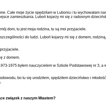
ne. Całe moje życie spędziłam w Luboniu i tu wychowałam na
iejsce zamieszkania. Luboń kojarzy mi się z radosnym dzieciń
ój dom, tu jest moja rodzina, tu są moi przyjaciele.
zczególności do ludzi. Luboń kojarzy mi się z domem, rodziną, d
przyjaciele.
się z domem.
1973-1975 byłem nauczycielem w Szkole Podstawowej nr 3, a w
owodu, bo tu się urodziłem, spędziłem dzieciństwo i młodość.
.
ące związek z naszym Miastem?