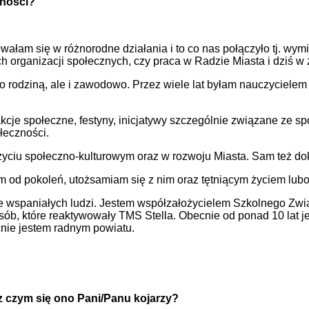
zności?
wałam się w różnorodne działania i to co nas połączyło tj. wym
kich organizacji społecznych, czy praca w Radzie Miasta i dziś 
 rodziną, ale i zawodowo. Przez wiele lat byłam nauczycielem 
cje społeczne, festyny, inicjatywy szczególnie związane ze sp
ołeczności.
życiu społeczno-kulturowym oraz w rozwoju Miasta. Sam też do
m od pokoleń, utożsamiam się z nim oraz tętniącym życiem lub
e wspaniałych ludzi. Jestem współzałożycielem Szkolnego Zw
sób, które reaktywowały TMS Stella. Obecnie od ponad 10 lat
cnie jestem radnym powiatu.
z czym się ono Pani/Panu kojarzy?