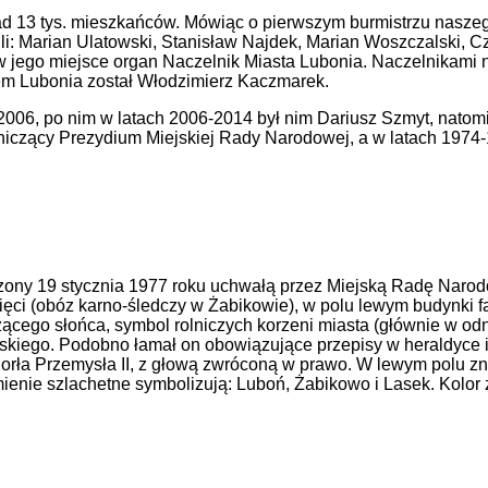
d 13 tys. mieszkańców. Mówiąc o pierwszym burmistrzu nasze
nili: Marian Ulatowski, Stanisław Najdek, Marian Woszczalski
 jego miejsce organ Naczelnik Miasta Lubonia. Naczelnikami 
em Lubonia został Włodzimierz Kaczmarek.
2006, po nim w latach 2006-2014 był nim Dariusz Szmyt, natomi
iczący Prezydium Miejskiej Rady Narodowej, a w latach 1974-
zony 19 stycznia 1977 roku uchwałą przez Miejską Radę Narodo
ęci (obóz karno-śledczy w Żabikowie), w polu lewym budynki fab
cego słońca, symbol rolniczych korzeni miasta (głównie w odn
ego. Podobno łamał on obowiązujące przepisy w heraldyce i z
ła Przemysła II, z głową zwróconą w prawo. W lewym polu znaj
mienie szlachetne symbolizują: Luboń, Żabikowo i Lasek. Kolo