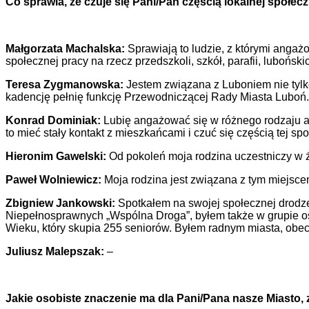
Co sprawia, że czuje się Pani/Pan częścią lokalnej społec
Małgorzata Machalska:
Sprawiają to ludzie, z którymi angażo
społecznej pracy na rzecz przedszkoli, szkół, parafii, lubońs
Teresa Zygmanowska:
Jestem związana z Luboniem nie tylko
kadencję pełnię funkcję Przewodniczącej Rady Miasta Luboń.
Konrad Dominiak:
Lubię angażować się w różnego rodzaju ak
to mieć stały kontakt z mieszkańcami i czuć się częścią tej sp
Hieronim Gawelski:
Od pokoleń moja rodzina uczestniczy w 
Paweł Wolniewicz:
Moja rodzina jest związana z tym miejsce
Zbigniew Jankowski:
Spotkałem na swojej społecznej drodz
Niepełnosprawnych „Wspólna Droga”, byłem także w grupie o
Wieku, który skupia 255 seniorów. Byłem radnym miasta, obe
Juliusz Malepszak:
–
Jakie osobiste znaczenie ma dla Pani/Pana nasze Miasto, 