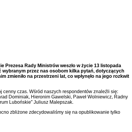
ie Prezesa Rady Ministrów weszło w życie 13 listopada
ać wybranym przez nas osobom kilka pytań, dotyczących
nim zmieniło na przestrzeni lat, co wpłynęło na jego rozkwit
wój cenny czas. Wśród naszych respondentów znaleźli się:
rad Dominiak, Hieronim Gawelski, Paweł Wolniewicz, Radny
um Lubońskie” Juliusz Malepszak.
mocno zbliżone zdecydowaliśmy się na opublikowanie tylko