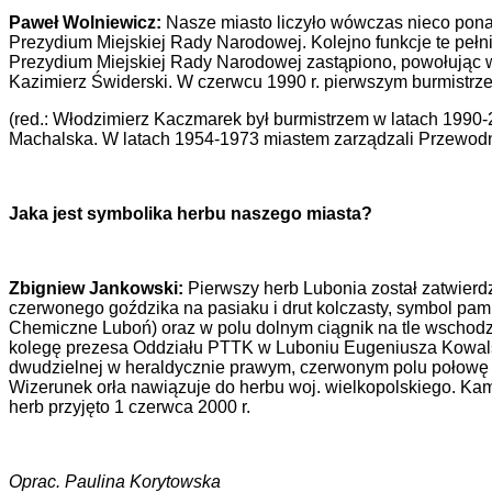
Paweł Wolniewicz:
Nasze miasto liczyło wówczas nieco pona
Prezydium Miejskiej Rady Narodowej. Kolejno funkcje te peł
Prezydium Miejskiej Rady Narodowej zastąpiono, powołując w
Kazimierz Świderski. W czerwcu 1990 r. pierwszym burmistrz
(red.: Włodzimierz Kaczmarek był burmistrzem w latach 1990-
Machalska. W latach 1954-1973 miastem zarządzali Przewodn
Jaka jest symbolika herbu naszego miasta?
Zbigniew Jankowski:
Pierwszy herb Lubonia został zatwierd
czerwonego goździka na pasiaku i drut kolczasty, symbol pami
Chemiczne Luboń) oraz w polu dolnym ciągnik na tle wschodzą
kolegę prezesa Oddziału PTTK w Luboniu Eugeniusza Kowalski
dwudzielnej w heraldycznie prawym, czerwonym polu połowę or
Wizerunek orła nawiązuje do herbu woj. wielkopolskiego. Ka
herb przyjęto 1 czerwca 2000 r.
Oprac. Paulina Korytowska