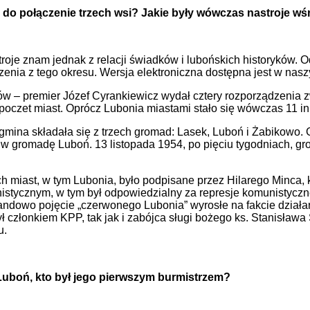
o do połączenie trzech wsi? Jakie były wówczas nastroje 
oje znam jednak z relacji świadków i lubońskich historyków. Od
rzenia z tego okresu. Wersja elektroniczna dostępna jest w nas
w – premier Józef Cyrankiewicz wydał cztery rozporządzenia 
 poczet miast. Oprócz Lubonia miastami stało się wówczas 11 i
gmina składała się z trzech gromad: Lasek, Luboń i Żabikowo. 
w gromadę Luboń. 13 listopada 1954, po pięciu tygodniach, gr
miast, w tym Lubonia, było podpisane przez Hilarego Minca, kt
ycznym, w tym był odpowiedzialny za represje komunistyczne.
andowo pojęcie „czerwonego Lubonia” wyrosłe na fakcie działa
ł członkiem KPP, tak jak i zabójca sługi bożego ks. Stanisława
u.
uboń, kto był jego pierwszym burmistrzem?