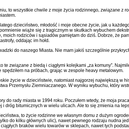
, to wszystkie chwile z moje życia rodzinnego, związane z rod
miastem.
tego dzieciństwo, młodość i moje obecne życie, jak u każdego 
 wspomnienie wiąże się z tragicznym w skutkach wybuchem dek
moich rodziców i sąsiadów pamiętam do dziś. Dobrze, że pamięć 
strofy, oddając im hołd.
adzki do naszego Miasta. Nie mam jakiś szczególnie przykrych
o te związane z biedą i ciągłymi kolejkami „za komuny”. Naj
e spędziłem na próbach, grając w zespole heavy metalowym.
ie życie w dzieciństwie, natomiast najgorzej największą w histo
rstwa Przemysłu Ziemniaczanego. W wyniku wybuchu, który wstr
 do rady miasta w 1994 roku. Poczułem wtedy, że moja praca
j i dróg bitumicznych w wielu ulicach. Ale to się zmienia na lep
ciństwa, to życie rodzinne we własnym domu z dużym ogrodem, 
ylko do kilku głównych ulic), nawet pewnego rodzaju nudna jed
ciągłych braków wielu towarów w sklepach, nawet tych podstaw