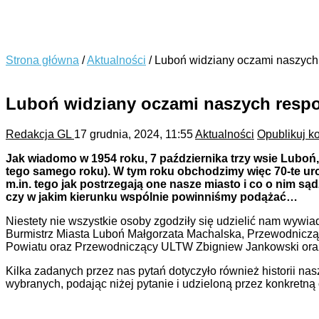
Strona główna
/
Aktualności
/
Luboń widziany oczami naszyc
Luboń widziany oczami naszych res
Redakcja GL
17 grudnia, 2024, 11:55
Aktualności
Opublikuj k
Jak wiadomo w 1954 roku, 7 października trzy wsie Luboń
tego samego roku). W tym roku obchodzimy więc 70-te uro
m.in. tego jak postrzegają one nasze miasto i co o nim sądz
czy w jakim kierunku wspólnie powinniśmy podążać…
Niestety nie wszystkie osoby zgodziły się udzielić nam wywia
Burmistrz Miasta Luboń Małgorzata Machalska, Przewodnicz
Powiatu oraz Przewodniczący ULTW Zbigniew Jankowski oraz
Kilka zadanych przez nas pytań dotyczyło również historii na
wybranych, podając niżej pytanie i udzieloną przez konkretn