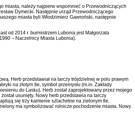
go miasta, należy najpierw wspomnieć o Przewodniczących
, Czesław Dymecki. Następnie urząd Przewodniczącego
naszego miasta byli Włodzimierz Gawroński, następnie
ast od 2014 r. burmistrzem Lubonia jest Małgorzata
1990 – Naczelnicy Miasta Lubonia).
wą. Herb przedstawiał na tarczy trójdzielnej w polu prawym
ryki na złotym tle, symbol przemysłu (m.in. Zakłady
iesieniu do Lasku). Herb został zaprojektowany przez mojego
ostał usunięty. Nowy herb przedstawia na tarczy
dują się trzy kamienie szlachetne na zielonym tle.
r zielony ma symbolizować rolnicze pochodzenie miasta. Nowy