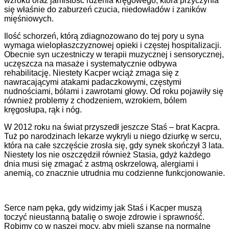
wzroku oraz jamistość rdzenia kręgowego, która przyczynia
się właśnie do zaburzeń czucia, niedowładów i zaników
mięśniowych.
Ilość schorzeń, którą zdiagnozowano do tej pory u syna
wymaga wielopłaszczyznowej opieki i częstej hospitalizacji.
Obecnie syn uczestniczy w terapii muzycznej i sensorycznej,
uczęszcza na masaże i systematycznie odbywa
rehabilitację. Niestety Kacper wciąż zmaga się z
nawracającymi atakami padaczkowymi, częstymi
nudnościami, bólami i zawrotami głowy. Od roku pojawiły się
również problemy z chodzeniem, wzrokiem, bólem
kręgosłupa, rąk i nóg.
W 2012 roku na świat przyszedł jeszcze Staś – brat Kacpra.
Tuż po narodzinach lekarze wykryli u niego dziurkę w sercu,
która na całe szczęście zrosła się, gdy synek skończył 3 lata.
Niestety los nie oszczędził również Stasia, gdyż każdego
dnia musi się zmagać z astmą oskrzelową, alergiami i
anemią, co znacznie utrudnia mu codzienne funkcjonowanie.
Serce nam pęka, gdy widzimy jak Staś i Kacper muszą
toczyć nieustanną batalię o swoje zdrowie i sprawność.
Robimy co w naszej mocy, aby mieli szansę na normalne