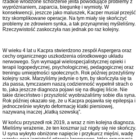
rzadkie wrodzone schorzenie jelita powodujące problemy z
wypróżnianiem, zaparcia, biegunkę i wymioty.
W
konsekwencji, jeszcze jako maluszek, Kacper musiał przejść
trzy skomplikowane operacje. Na tym miały się skończyć
problemy ze zdrowiem synka, a tak przynajmniej myśleliśmy.
Rzeczywistość zaskoczyła nas jednak po raz kolejny.
W wieku 4 lat u Kacpra stwierdzono zespół Aspergera oraz
cechy organicznego uszkodzenia ośrodkowego układu
nerwowego. Syn wymagał wielospecjalistycznej opieki i
terapii logopedycznej, psychologicznej, pedagogicznej oraz
treningu umiejętności społecznych. Rok później przeżyliśmy
kolejny szok. Marzyliśmy jedynie o tym, by skończyła się ta
zła passa, tymczasem naszą codzienność wypełnił strach o
to, jaka jeszcze diagnoza pojawi się na długiej liście. Nie
takie dzieciństwo i przyszłość wyobrażaliśmy sobie dla syna.
Rok później okazało się, że u Kacpra pojawiła się epilepsja i
jednocześnie wykryto deformację klatki piersiowej,
nazywaną inaczej „klatką szewską”.
W końcu przyszedł rok 2019, a wraz z nim kolejna diagnoza.
Mieliśmy wrażenie, że ten koszmar już nigdy się nie skończy.
U syna wykryto obniżone napięcie i przykurcz mięśni, wadę