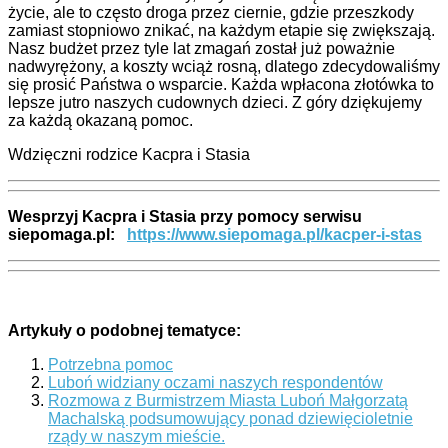
życie, ale to często droga przez ciernie, gdzie przeszkody
zamiast stopniowo znikać, na każdym etapie się zwiększają.
Nasz budżet przez tyle lat zmagań został już poważnie
nadwyrężony, a koszty wciąż rosną, dlatego zdecydowaliśmy
się prosić Państwa o wsparcie. Każda wpłacona złotówka to
lepsze jutro naszych cudownych dzieci. Z góry dziękujemy
za każdą okazaną pomoc.
Wdzięczni rodzice Kacpra i Stasia
Wesprzyj Kacpra i Stasia przy pomocy serwisu
siepomaga.pl:
https://www.siepomaga.pl/kacper-i-stas
Artykuły o podobnej tematyce:
Potrzebna pomoc
Luboń widziany oczami naszych respondentów
Rozmowa z Burmistrzem Miasta Luboń Małgorzatą
Machalską podsumowujący ponad dziewięcioletnie
rządy w naszym mieście.