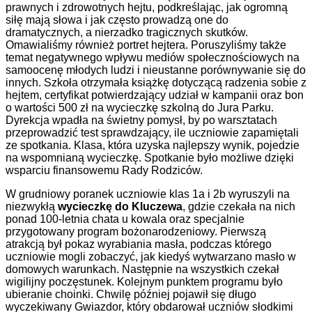
prawnych i zdrowotnych hejtu, podkreślając, jak ogromną
siłę mają słowa i jak często prowadzą one do
dramatycznych, a nierzadko tragicznych skutków.
Omawialiśmy również portret hejtera. Poruszyliśmy także
temat negatywnego wpływu mediów społecznościowych na
samoocenę młodych ludzi i nieustanne porównywanie się do
innych. Szkoła otrzymała książkę dotyczącą radzenia sobie z
hejtem, certyfikat potwierdzający udział w kampanii oraz bon
o wartości 500 zł na wycieczkę szkolną do Jura Parku.
Dyrekcja wpadła na świetny pomysł, by po warsztatach
przeprowadzić test sprawdzający, ile uczniowie zapamiętali
ze spotkania. Klasa, która uzyska najlepszy wynik, pojedzie
na wspomnianą wycieczkę. Spotkanie było możliwe dzięki
wsparciu finansowemu Rady Rodziców.
W grudniowy poranek uczniowie klas 1a i 2b wyruszyli na
niezwykłą
wycieczkę do Kluczewa
, gdzie czekała na nich
ponad 100-letnia chata u kowala oraz specjalnie
przygotowany program bożonarodzeniowy. Pierwszą
atrakcją był pokaz wyrabiania masła, podczas którego
uczniowie mogli zobaczyć, jak kiedyś wytwarzano masło w
domowych warunkach. Następnie na wszystkich czekał
wigilijny poczęstunek. Kolejnym punktem programu było
ubieranie choinki. Chwilę później pojawił się długo
wyczekiwany Gwiazdor, który obdarował uczniów słodkimi