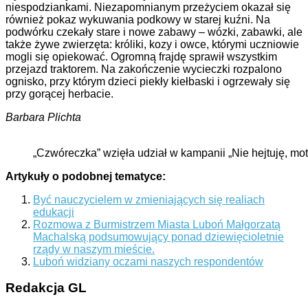
niespodziankami. Niezapomnianym przeżyciem okazał się
również pokaz wykuwania podkowy w starej kuźni. Na
podwórku czekały stare i nowe zabawy – wózki, zabawki, ale
także żywe zwierzęta: króliki, kozy i owce, którymi uczniowie
mogli się opiekować. Ogromną frajdę sprawił wszystkim
przejazd traktorem. Na zakończenie wycieczki rozpalono
ognisko, przy którym dzieci piekły kiełbaski i ogrzewały się
przy gorącej herbacie.
Barbara Plichta
„Czwóreczka” wzięła udział w kampanii „Nie hejtuję, mo
Artykuły o podobnej tematyce:
Być nauczycielem w zmieniających się realiach
edukacji
Rozmowa z Burmistrzem Miasta Luboń Małgorzatą
Machalską podsumowujący ponad dziewięcioletnie
rządy w naszym mieście.
Luboń widziany oczami naszych respondentów
Redakcja GL