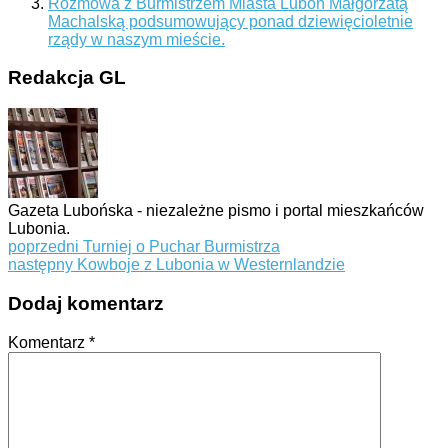
Rozmowa z Burmistrzem Miasta Luboń Małgorzatą
Machalską podsumowujący ponad dziewięcioletnie
rządy w naszym mieście.
Redakcja GL
Gazeta Lubońska - niezależne pismo i portal mieszkańców
Lubonia.
poprzedni
Turniej o Puchar Burmistrza
następny
Kowboje z Lubonia w Westernlandzie
Dodaj komentarz
Komentarz
*