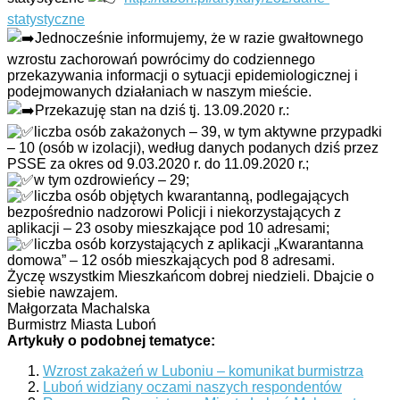
statystyczne
Jednocześnie informujemy, że w razie gwałtownego
wzrostu zachorowań powrócimy do codziennego
przekazywania informacji o sytuacji epidemiologicznej i
podejmowanych działaniach w naszym mieście.
Przekazuję stan na dziś tj. 13.09.2020 r.:
liczba osób zakażonych – 39, w tym aktywne przypadki
– 10 (osób w izolacji), według danych podanych dziś przez
PSSE za okres od 9.03.2020 r. do 11.09.2020 r.;
w tym ozdrowieńcy – 29;
liczba osób objętych kwarantanną, podlegających
bezpośrednio nadzorowi Policji i niekorzystających z
aplikacji – 23 osoby mieszkające pod 10 adresami;
liczba osób korzystających z aplikacji „Kwarantanna
domowa” – 12 osób mieszkających pod 8 adresami.
Życzę wszystkim Mieszkańcom dobrej niedzieli. Dbajcie o
siebie nawzajem.
Małgorzata Machalska
Burmistrz Miasta Luboń
Artykuły o podobnej tematyce:
Wzrost zakażeń w Luboniu – komunikat burmistrza
Luboń widziany oczami naszych respondentów