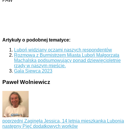
PAW
Artykuły o podobnej tematyce:
Luboń widziany oczami naszych respondentów
Rozmowa z Burmistrzem Miasta Luboń Małgorzatą
Machalską podsumowujący ponad dziewięcioletnie
rządy w naszym mieście.
Gala Siewca 2023
Paweł Wolniewicz
poprzedni
Zaginęła Jessica, 14 letnia mieszkanka Lubonia
następny
Pięć dodatkowych worków