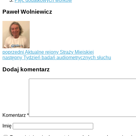
Pięć dodatkowych worków
Paweł Wolniewicz
poprzedni
Aktualne rejony Straży Miejskiej
następny
Tydzień badań audiometrycznych słuchu
Dodaj komentarz
Komentarz
*
Imię