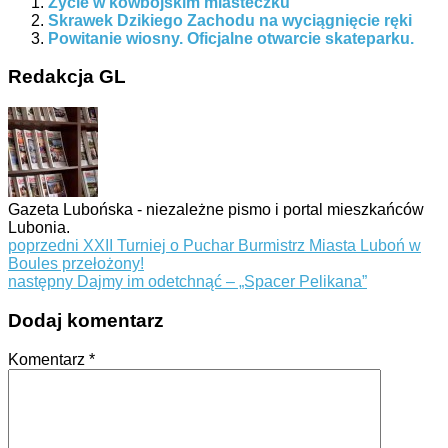
Życie w kowbojskim miasteczku
Skrawek Dzikiego Zachodu na wyciągnięcie ręki
Powitanie wiosny. Oficjalne otwarcie skateparku.
Redakcja GL
Gazeta Lubońska - niezależne pismo i portal mieszkańców
Lubonia.
poprzedni
XXII Turniej o Puchar Burmistrz Miasta Luboń w
Boules przełożony!
następny
Dajmy im odetchnąć – „Spacer Pelikana”
Dodaj komentarz
Komentarz
*