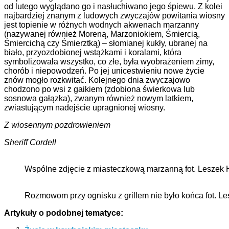
od lutego wyglądano go i nasłuchiwano jego śpiewu. Z kolei
najbardziej znanym z ludowych zwyczajów powitania wiosny
jest topienie w różnych wodnych akwenach marzanny
(nazywanej również Moreną, Marzoniokiem, Śmiercią,
Śmiercichą czy Śmierztką)
–
słomianej kukły, ubranej na
biało, przyozdobionej wstążkami i koralami, która
symbolizowała wszystko, co złe, była wyobrażeniem zimy,
chorób i niepowodzeń. Po jej unicestwieniu nowe życie
znów mogło rozkwitać. Kolejnego dnia zwyczajowo
chodzono po wsi z gaikiem (zdobiona świerkowa lub
sosnowa gałązka), zwanym również nowym latkiem,
zwiastującym nadejście upragnionej wiosny.
Z wiosennym pozdrowieniem
Sheriff Cordell
Wspólne zdjęcie z miasteczkową marzanną fot. Leszek 
Rozmowom przy ognisku z grillem nie było końca fot. L
Artykuły o podobnej tematyce: