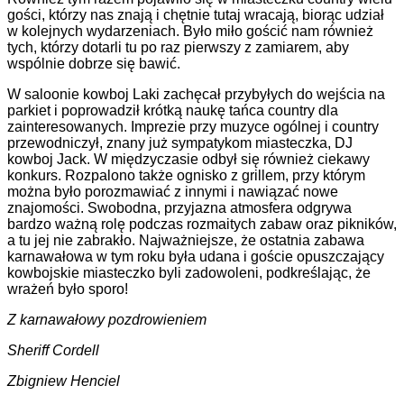
gości, którzy nas znają i chętnie tutaj wracają, biorąc udział
w kolejnych wydarzeniach. Było miło gościć nam również
tych, którzy dotarli tu po raz pierwszy z zamiarem, aby
wspólnie dobrze się bawić.
W saloonie kowboj Laki zachęcał przybyłych do wejścia na
parkiet i poprowadził krótką naukę tańca country dla
zainteresowanych. Imprezie przy muzyce ogólnej i country
przewodniczył, znany już sympatykom miasteczka, DJ
kowboj Jack. W międzyczasie odbył się również ciekawy
konkurs. Rozpalono także ognisko z grillem, przy którym
można było porozmawiać z innymi i nawiązać nowe
znajomości. Swobodna, przyjazna atmosfera odgrywa
bardzo ważną rolę podczas rozmaitych zabaw oraz pikników,
a tu jej nie zabrakło. Najważniejsze, że ostatnia zabawa
karnawałowa w tym roku była udana i goście opuszczający
kowbojskie miasteczko byli zadowoleni, podkreślając, że
wrażeń było sporo!
Z karnawałowy pozdrowieniem
Sheriff Cordell
Zbigniew Henciel