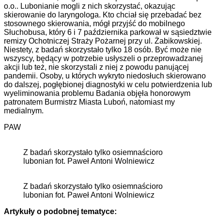
o.o..
Lubonianie mogli z nich skorzystać, okazując
skierowanie do laryngologa. Kto chciał się przebadać bez
stosownego skierowania, mógł przyjść do mobilnego
Słuchobusa, który 6 i 7 października parkował w sąsiedztwie
remizy Ochotniczej Straży Pożarnej przy ul. Żabikowskiej.
Niestety, z badań skorzystało tylko 18 osób. Być może nie
wszyscy, będący w potrzebie usłyszeli o przeprowadzanej
akcji lub też, nie skorzystali z niej z powodu panującej
pandemii. Osoby, u których wykryto niedosłuch skierowano
do dalszej, pogłębionej diagnostyki w celu potwierdzenia lub
wyeliminowania problemu Badania objęła honorowym
patronatem Burmistrz Miasta Luboń, natomiast my
medialnym.
PAW
Z badań skorzystało tylko osiemnaścioro
lubonian fot. Paweł Antoni Wolniewicz
Z badań skorzystało tylko osiemnaścioro
lubonian fot. Paweł Antoni Wolniewicz
Artykuły o podobnej tematyce: