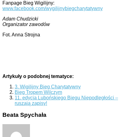
Fanpage Bieg Wigilijny:
www.facebook.com/wygilijnybiegcharytatywny
Adam Chudzicki
Organizator zawodów
Fot. Anna Strojna
Artykuły o podobnej tematyce:
3. Wigilijny Bieg Charytatywny
Bieg Tropem Wilczym
11. edycja Lubońskiego Biegu Niepodległości –
ruszają zapisy!
Beata Spychała