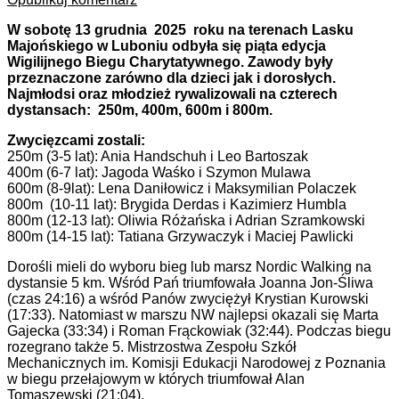
W sobotę 13 grudnia 2025 roku na terenach Lasku
Majońskiego w Luboniu odbyła się piąta edycja
Wigilijnego Biegu Charytatywnego. Zawody były
przeznaczone zarówno dla dzieci jak i dorosłych.
Najmłodsi oraz młodzież rywalizowali na czterech
dystansach: 250m, 400m, 600m i 800m.
Zwycięzcami zostali:
250m (3-5 lat): Ania Handschuh i Leo Bartoszak
400m (6-7 lat): Jagoda Waśko i Szymon Mulawa
600m (8-9lat): Lena Daniłowicz i Maksymilian Polaczek
800m (10-11 lat): Brygida Derdas i Kazimierz Humbla
800m (12-13 lat): Oliwia Różańska i Adrian Szramkowski
800m (14-15 lat): Tatiana Grzywaczyk i Maciej Pawlicki
Dorośli mieli do wyboru bieg lub marsz Nordic Walking na
dystansie 5 km. Wśród Pań triumfowała Joanna Jon-Śliwa
(czas 24:16) a wśród Panów zwyciężył Krystian Kurowski
(17:33). Natomiast w marszu NW najlepsi okazali się
Marta
Gajecka
(33:34) i Roman Frąckowiak (32:44). Podczas biegu
rozegrano także 5. Mistrzostwa Zespołu Szkół
Mechanicznych im. Komisji Edukacji Narodowej z Poznania
w biegu przełajowym w których triumfował Alan
Tomaszewski (21:04).