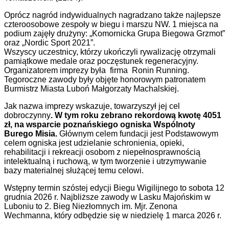
Oprócz nagród indywidualnych nagradzano także najlepsze
czteroosobowe zespoły w biegu i marszu NW. 1 miejsca na
podium zajęły drużyny: „Komornicka Grupa Biegowa Grzmot”
oraz „Nordic Sport 2021”.
Wszyscy uczestnicy, którzy ukończyli rywalizację otrzymali
pamiątkowe medale oraz poczęstunek regeneracyjny.
Organizatorem imprezy była firma Ronin Running.
Tegoroczne zawody były objęte honorowym patronatem
Burmistrz Miasta Luboń Małgorzaty Machalskiej.
Jak nazwa imprezy wskazuje, towarzyszył jej cel
dobroczynny
. W tym roku zebrano rekordową kwotę 4051
zł, na wsparcie poznańskiego ogniska Wspólnoty
Burego Misia.
Głównym celem fundacji jest Podstawowym
celem ogniska jest udzielanie schronienia, opieki,
rehabilitacji i rekreacji osobom z niepełnosprawnością
intelektualną i ruchową, w tym tworzenie i utrzymywanie
bazy materialnej służącej temu celowi.
Wstępny termin szóstej edycji Biegu Wigilijnego to sobota 12
grudnia 2026 r. Najbliższe zawody w Lasku Majońskim w
Luboniu to 2. Bieg Niezłomnych im. Mjr. Zenona
Wechmanna, który odbędzie się w niedzielę 1 marca 2026 r.