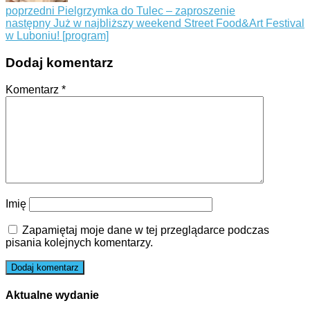
poprzedni
Pielgrzymka do Tulec – zaproszenie
następny
Już w najbliższy weekend Street Food&Art Festival
w Luboniu! [program]
Dodaj komentarz
Komentarz
*
Imię
Zapamiętaj moje dane w tej przeglądarce podczas
pisania kolejnych komentarzy.
Aktualne wydanie