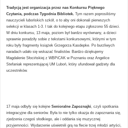
Tradycją
jest organizacja przez nas Konkursu Pięknego
Czytania, podczas Tygodnia Bibliotek.
Tym razem poprosiliśmy
nauczycieli lubońskich szkół, o to aby oni dokonali pierwszych
selekcji w klasach 1-3. I tak do kolejnego etapu zgłoszono 55 dzieci.
W dniu konkursu, 13 maja, poziom był bardzo wyrównany, a dzieci
sprawnie poradziły sobie z tekstami konkursowymi, którymi w tym
roku były fragmenty książek Grzegorza Kasdepke. Po burzliwych
naradach udało się wskazać finalistów. Bardzo dziękujemy
Magdalenie Słocińskiej z WBPiCAK w Poznaniu oraz Angelice
Stefaniak reprezentującej UM Luboń, który ufundował gadżety dla
uczestników.
17 maja odbyły się kolejne
Senioralne Zapoznajki
, czyli spotkania
integracyjne dla seniorów. Była to nie tylko okazja do zapoznania się,
zjedzenia czegoś słodkiego, ale i oddania się muzycznej
przyjemności. Wydarzenie uświetnili grą na flecie trzej młodzi artyści,