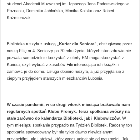
studenci Akademii Muzycznej im. Ignacego Jana Paderewskiego w
Poznaniu, Dominika Jabłońska, Monika Kolska oraz Robert
Kaźmierczak.
Biblioteka ruszyła z usługą
„Kurier dla Seniora”
, obsługiwaną przez
naszą Filię nr 4. Seniorzy po 70 roku życia, których stan zdrowia nie
pozwala samodzielnie korzystać z oferty BM mogą skorzystać z
Kuriera, czyli wybrać z zasobów Filii interesujące ich książki i
zamówić je do domu. Usługa dopiero ruszyła, a już przyjęła się z
ciepłym przyjęciem starszych mieszkańców Lubonia.
W czasie pandemii, w co drugi wtorek miesiąca brakowało nam
regularnych spotkań Klubu Promyk. Teraz spotkania wróciły na
stałe zarówno do kalendarza Biblioteki, jak i Klubowiczów
. W
tym miesiącu spotkanie przypadło na Tydzień Bibliotek. Radosny ton
spotkania spowodowany był nie tylko dawno niewidzianymi
przyjaciółmi, ale i stołowi, który wręcz uginał się od pyszności. Jak