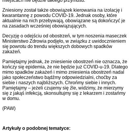
miejscach nie będzie takiego przymusu.
Zniesiony został także obowiązek kierowania na izolację i
kwarantannę z powodu COVID-19. Jednak osoby, które
aktualnie na nich przebywają, obowiązane są dokończyć je
na zasadach wcześniej obowiązujących.
Decyzję o odejściu od obostrzeń, w tym noszenia maseczek
Ministerstwo Zdrowia podjęło, w związku z uwidocznieniem
się powrotu do trendu większych dobowych spadków
zakażeń.
Pamiętajmy jednak, że zniesienie obostrzeń nie oznacza, że
kończy się epidemia, że nie będzie już COVID-u-19. Dlatego
mimo spadków zakażeń i mimo zniesienia obostrzeń nadal
jako społeczeństwo bądźmy odpowiedzialni, choćby za
siebie i naszych najbliższych. Chrońmy siebie i innych.
Pamiętajmy – jeżeli czujemy się źle, widzimy, że mierzymy
się z jakąś infekcją, skonsultujmy się z lekarzem i zostańmy
w domu.
(PAW)
Artykuły o podobnej tematyce: