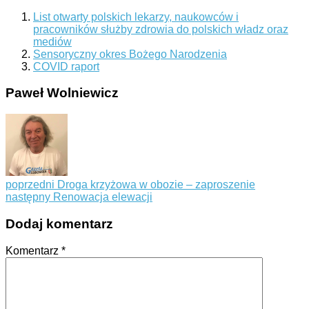
List otwarty polskich lekarzy, naukowców i
pracowników służby zdrowia do polskich władz oraz
mediów
Sensoryczny okres Bożego Narodzenia
COVID raport
Paweł Wolniewicz
poprzedni
Droga krzyżowa w obozie – zaproszenie
następny
Renowacja elewacji
Dodaj komentarz
Komentarz
*