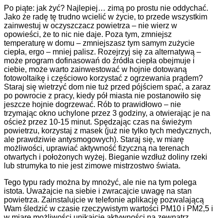
Po piąte: jak żyć? Najlepiej… zimą po prostu nie oddychać.
Jako że radę tę trudno wcielić w życie, to przede wszystkim
zainwestuj w oczyszczacz powietrza – nie wierz w
opowieści, że to nic nie daje. Poza tym, zmniejsz
temperaturę w domu – zmniejszasz tym samym zużycie
ciepła, ergo – mniej palisz. Rozejrzyj się za alternatywą –
może program dofinasowań do źródła ciepła obejmuje i
ciebie, może warto zainwestować w hojnie dotowaną
fotowoltaikę i częściowo korzystać z ogrzewania prądem?
Staraj się wietrzyć dom nie tuż przed pójściem spać, a zaraz
po powrocie z pracy, kiedy pół miasta nie postanowiło się
jeszcze hojnie dogrzewać. Rób to prawidłowo – nie
trzymając okno uchylone przez 3 godziny, a otwierając je na
oścież przez 10-15 minut. Spędzając czas na świeżym
powietrzu, korzystaj z masek (już nie tylko tych medycznych,
ale prawdziwie antysmogowych). Staraj się, w miarę
możliwości, uprawiać aktywność fizyczną na terenach
otwartych i położonych wyżej. Bieganie wzdłuż doliny rzeki
lub strumyka to nie jest zimowe mistrzostwo świata.
Tego typu rady można by mnożyć, ale nie na tym polega
istota. Uważajcie na siebie i zwracajcie uwagę na stan
powietrza. Zainstalujcie w telefonie aplikację pozwalającą
Wam śledzić w czasie rzeczywistym wartości PM10 i PM2,5 i
w miarę możliwości unikajcie aktywności na zewnątrz,