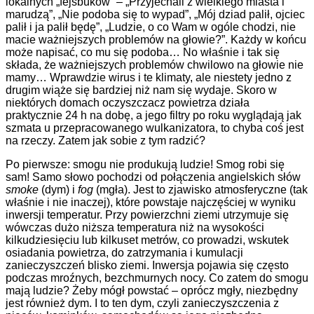
lokalnych „fejsbuków” – „Przyjechali z wielkiego miasta i
marudzą”, „Nie podoba się to wypad”, „Mój dziad palił, ojciec
palił i ja palił będę”, „Ludzie, o co Wam w ogóle chodzi, nie
macie ważniejszych problemów na głowie?”. Każdy w końcu
może napisać, co mu się podoba… No właśnie i tak się
składa, że ważniejszych problemów chwilowo na głowie nie
mamy… Wprawdzie wirus i te klimaty, ale niestety jedno z
drugim wiąże się bardziej niż nam się wydaje. Skoro w
niektórych domach oczyszczacz powietrza działa
praktycznie 24 h na dobę, a jego filtry po roku wyglądają jak
szmata u przepracowanego wulkanizatora, to chyba coś jest
na rzeczy. Zatem jak sobie z tym radzić?
Po pierwsze: smogu nie produkują ludzie! Smog robi się
sam! Samo słowo pochodzi od połączenia angielskich słów
smoke
(dym) i
fog
(mgła). Jest to zjawisko atmosferyczne (tak
właśnie i nie inaczej), które powstaje najczęściej w wyniku
inwersji temperatur. Przy powierzchni ziemi utrzymuje się
wówczas dużo niższa temperatura niż na wysokości
kilkudziesięciu lub kilkuset metrów, co prowadzi, wskutek
osiadania powietrza, do zatrzymania i kumulacji
zanieczyszczeń blisko ziemi. Inwersja pojawia się często
podczas mroźnych, bezchmurnych nocy. Co zatem do smogu
mają ludzie? Żeby mógł powstać – oprócz mgły, niezbędny
jest również dym. I to ten dym, czyli zanieczyszczenia z