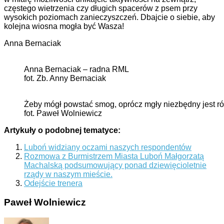
częstego wietrzenia czy długich spacerów z psem przy
wysokich poziomach zanieczyszczeń. Dbajcie o siebie, aby
kolejna wiosna mogła być Wasza!
Anna Bernaciak
Anna Bernaciak – radna RML
fot. Zb. Anny Bernaciak
Żeby mógł powstać smog, oprócz mgły niezbędny jest r
fot. Paweł Wolniewicz
Artykuły o podobnej tematyce:
Luboń widziany oczami naszych respondentów
Rozmowa z Burmistrzem Miasta Luboń Małgorzatą
Machalską podsumowujący ponad dziewięcioletnie
rządy w naszym mieście.
Odejście trenera
Paweł Wolniewicz