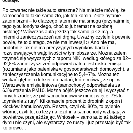
odstaje.
Po czwarte: nie takie auto straszne? Na mieście mówią, że
samochód to takie samo zło, jak ten komin. Złote pytanie
zatem brzmi – to dlaczego latem nie ma smogu (przynajmniej
tego typu londyńskiego, choć to już temat na osobną
historię)? Wówczas auta jeżdżą tak samo jak zimą, a
mierniki zanieczyszczeń ani drgną. Uważny czytelnik pewnie
powie, że to dlatego, że nie ma inwersji☺ Ano nie ma,
podobnie jak nie ma precyzyjnych wyników badań
rozwiewających wątpliwości w tym obszarze. Można zatem
trzymać się wytycznych z raportu NIK, według którego za 82–
92,8% zanieczyszczeń odpowiedzialna jest niska emisja
(rozumiana jako paleniska w gospodarstwach domowych), a
zanieczyszczenia komunikacyjne to 5,4–7%. Można też
wnikać głębiej i dotrzeć do badań, które mówią, że np. w
Warszawie emisja liniowa (samochody) odpowiadała za
63% stężenia PM10. Można pójść jeszcze dalej i wyczytać z
innych źródeł, że pył samochodowy w mniej więcej 7% to
„dymienie z rury”. Kilkanaście procent to drobinki z opon i
klocków hamulcowych. Reszta, czyli ok. 80%, to pylenie
wtórne, czyli to, co leży na jezdni, a samochody wzbijają w
powietrze, przejeżdżając. Wniosek – samo auto aż takiego
dymu nie czyni, ale wystarczy, że ruszy i już przestaje być tak
kolorowo…