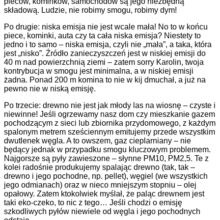
pieców, kominków, samochodów są jego niezbędną
składową. Ludzie, nie robimy smogu, robimy dym!
Po drugie: niska emisja nie jest wcale mała! No to w końcu
piece, kominki, auta czy ta cała niska emisja? Niestety to
jedno i to samo – niska emisja, czyli nie „mała”, a taka, która
jest „nisko”. Źródło zanieczyszczeń jest w niskiej emisji do
40 m nad powierzchnią ziemi – zatem sorry Karolin, twoja
kontrybucja w smogu jest minimalna, a w niskiej emisji
żadna. Ponad 200 m komina to nie w kij dmuchał, a już na
pewno nie w niską emisję.
Po trzecie: drewno nie jest jak młody las na wiosnę – czyste i
niewinne! Jeśli ogrzewamy nasz dom czy mieszkanie gazem
pochodzącym z sieci lub zbiornika przydomowego, z każdym
spalonym metrem sześciennym emitujemy przede wszystkim
dwutlenek węgla. A to owszem, gaz cieplarniany – nie
będący jednak w przypadku smogu kluczowym problemem.
Najgorsze są pyły zawieszone – słynne PM10, PM2,5. Te z
kolei radośnie produkujemy spalając drewno (tak, tak –
drewno i jego pochodne, np. pellet), węgiel (we wszystkich
jego odmianach) oraz w nieco mniejszym stopniu – olej
opałowy. Zatem ktokolwiek myślał, że paląc drewnem jest
taki eko-czeko, to nic z tego… Jeśli chodzi o emisję
szkodliwych pyłów niewiele od węgla i jego pochodnych