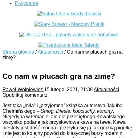
E-wydanie
Strona główna
/
Aktualności
/
Co nam w płucach gra na
zimę?
Co nam w płucach gra na zimę?
Paweł Wolniewicz
15 lutego, 2021, 21:39
Aktualności
Opublikuj komentarz
Jest taka „miła” i „przyjemna” książka autorstwa Jakuba
Chełmińskiego –
Smog. Diesle, kopciuchy, kominy
.
Niejedyna w temacie, ale dla przeciętnego Kowalskiego
wszystko podane jak przysłowiowa kawa na ławę. Kawa
niestety jest dość mocna i przełyka się ją jak gorzką pigułkę.
I nie jest to kolejny powód do klasycznej burzy rodem z