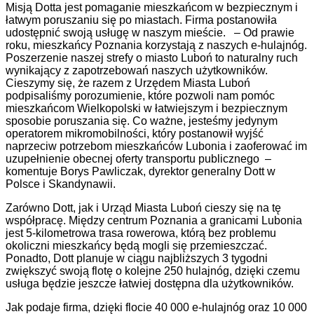
Misją Dotta jest pomaganie mieszkańcom w bezpiecznym i
łatwym poruszaniu się po miastach. Firma postanowiła
udostępnić swoją usługę w naszym mieście. – Od prawie
roku, mieszkańcy Poznania korzystają z naszych e-hulajnóg.
Poszerzenie naszej strefy o miasto Luboń to naturalny ruch
wynikający z zapotrzebowań naszych użytkowników.
Cieszymy się, że razem z Urzędem Miasta Luboń
podpisaliśmy porozumienie, które pozwoli nam pomóc
mieszkańcom Wielkopolski w łatwiejszym i bezpiecznym
sposobie poruszania się. Co ważne, jesteśmy jedynym
operatorem mikromobilności, który postanowił wyjść
naprzeciw potrzebom mieszkańców Lubonia i zaoferować im
uzupełnienie obecnej oferty transportu publicznego –
komentuje Borys Pawliczak, dyrektor generalny Dott w
Polsce i Skandynawii.
Zarówno Dott, jak i Urząd Miasta Luboń cieszy się na tę
współpracę. Między centrum Poznania a granicami Lubonia
jest 5-kilometrowa trasa rowerowa, którą bez problemu
okoliczni mieszkańcy będą mogli się przemieszczać.
Ponadto, Dott planuje w ciągu najbliższych 3 tygodni
zwiększyć swoją flotę o kolejne 250 hulajnóg, dzięki czemu
usługa będzie jeszcze łatwiej dostępna dla użytkowników.
Jak podaje firma, dzięki flocie 40 000 e-hulajnóg oraz 10 000