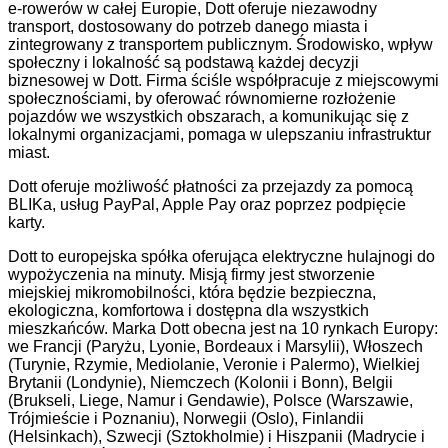
e-rowerów w całej Europie, Dott oferuje niezawodny
transport, dostosowany do potrzeb danego miasta i
zintegrowany z transportem publicznym. Środowisko, wpływ
społeczny i lokalność są podstawą każdej decyzji
biznesowej w Dott. Firma ściśle współpracuje z miejscowymi
społecznościami, by oferować równomierne rozłożenie
pojazdów we wszystkich obszarach, a komunikując się z
lokalnymi organizacjami, pomaga w ulepszaniu infrastruktur
miast.
Dott oferuje możliwość płatności za przejazdy za pomocą
BLIKa, usług PayPal, Apple Pay oraz poprzez podpięcie
karty.
Dott to europejska spółka oferująca elektryczne hulajnogi do
wypożyczenia na minuty. Misją firmy jest stworzenie
miejskiej mikromobilności, która będzie bezpieczna,
ekologiczna, komfortowa i dostępna dla wszystkich
mieszkańców. Marka Dott obecna jest na 10 rynkach Europy:
we Francji (Paryżu, Lyonie, Bordeaux i Marsylii), Włoszech
(Turynie, Rzymie, Mediolanie, Veronie i Palermo), Wielkiej
Brytanii (Londynie), Niemczech (Kolonii i Bonn), Belgii
(Brukseli, Liege, Namur i Gendawie), Polsce (Warszawie,
Trójmieście i Poznaniu), Norwegii (Oslo), Finlandii
(Helsinkach), Szwecji (Sztokholmie) i Hiszpanii (Madrycie i