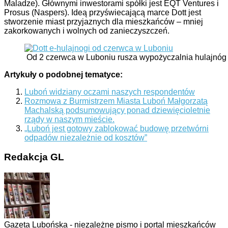
Maladze). Głównymi inwestorami spółki jest EQT Ventures i
Prosus (Naspers). Ideą przyświecającą marce Dott jest
stworzenie miast przyjaznych dla mieszkańców – mniej
zakorkowanych i wolnych od zanieczyszczeń.
Od 2 czerwca w Luboniu rusza wypożyczalnia hulajnóg 
Artykuły o podobnej tematyce:
Luboń widziany oczami naszych respondentów
Rozmowa z Burmistrzem Miasta Luboń Małgorzatą
Machalską podsumowujący ponad dziewięcioletnie
rządy w naszym mieście.
„Luboń jest gotowy zablokować budowę przetwórni
odpadów niezależnie od kosztów”
Redakcja GL
Gazeta Lubońska - niezależne pismo i portal mieszkańców